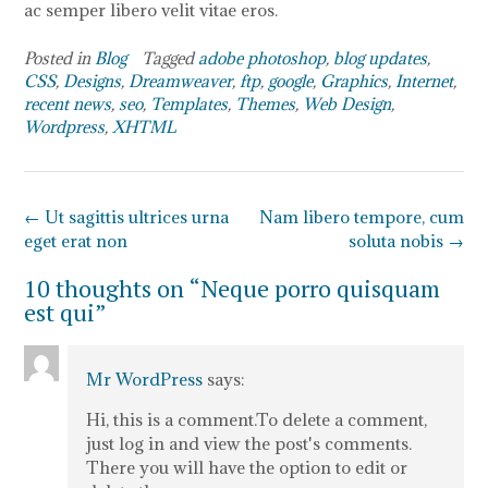
ac semper libero velit vitae eros.
Posted in
Blog
Tagged
adobe photoshop
,
blog updates
,
CSS
,
Designs
,
Dreamweaver
,
ftp
,
google
,
Graphics
,
Internet
,
recent news
,
seo
,
Templates
,
Themes
,
Web Design
,
Wordpress
,
XHTML
Post
←
Ut sagittis ultrices urna
Nam libero tempore, cum
navigation
eget erat non
soluta nobis
→
10 thoughts on “
Neque porro quisquam
est qui
”
Mr WordPress
says:
Hi, this is a comment.To delete a comment,
just log in and view the post's comments.
There you will have the option to edit or