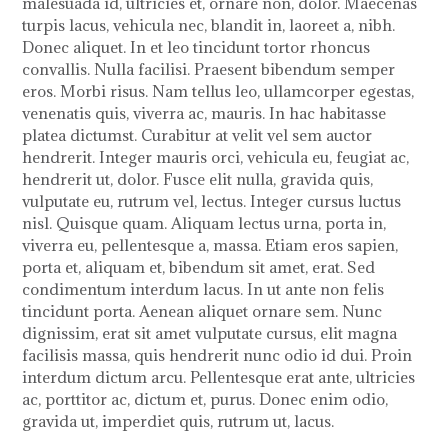
malesuada id, ultricies et, ornare non, dolor. Maecenas
turpis lacus, vehicula nec, blandit in, laoreet a, nibh.
Donec aliquet. In et leo tincidunt tortor rhoncus
convallis. Nulla facilisi. Praesent bibendum semper
eros. Morbi risus. Nam tellus leo, ullamcorper egestas,
venenatis quis, viverra ac, mauris. In hac habitasse
platea dictumst. Curabitur at velit vel sem auctor
hendrerit. Integer mauris orci, vehicula eu, feugiat ac,
hendrerit ut, dolor. Fusce elit nulla, gravida quis,
vulputate eu, rutrum vel, lectus. Integer cursus luctus
nisl. Quisque quam. Aliquam lectus urna, porta in,
viverra eu, pellentesque a, massa. Etiam eros sapien,
porta et, aliquam et, bibendum sit amet, erat. Sed
condimentum interdum lacus. In ut ante non felis
tincidunt porta. Aenean aliquet ornare sem. Nunc
dignissim, erat sit amet vulputate cursus, elit magna
facilisis massa, quis hendrerit nunc odio id dui. Proin
interdum dictum arcu. Pellentesque erat ante, ultricies
ac, porttitor ac, dictum et, purus. Donec enim odio,
gravida ut, imperdiet quis, rutrum ut, lacus.