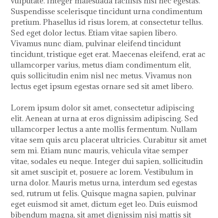
vulputate. Integer malesuada facilisis nisl nec egestas.
Suspendisse scelerisque tincidunt urna condimentum
pretium. Phasellus id risus lorem, at consectetur tellus.
Sed eget dolor lectus. Etiam vitae sapien libero.
Vivamus nunc diam, pulvinar eleifend tincidunt
tincidunt, tristique eget erat. Maecenas eleifend, erat ac
ullamcorper varius, metus diam condimentum elit,
quis sollicitudin enim nisl nec metus. Vivamus non
lectus eget ipsum egestas ornare sed sit amet libero.
Lorem ipsum dolor sit amet, consectetur adipiscing
elit. Aenean at urna at eros dignissim adipiscing. Sed
ullamcorper lectus a ante mollis fermentum. Nullam
vitae sem quis arcu placerat ultricies. Curabitur sit amet
sem mi. Etiam nunc mauris, vehicula vitae semper
vitae, sodales eu neque. Integer dui sapien, sollicitudin
sit amet suscipit et, posuere ac lorem. Vestibulum in
urna dolor. Mauris metus urna, interdum sed egestas
sed, rutrum ut felis. Quisque magna sapien, pulvinar
eget euismod sit amet, dictum eget leo. Duis euismod
bibendum magna, sit amet dignissim nisi mattis sit