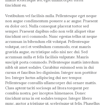
mattis scelerisque leo, eget ullamcorper tortor
tincidunt eu.
Vestibulum vel facilisis nulla. Pellentesque eget neque
non augue condimentum posuere a ac augue. Praesent
eu dolor orci. Nulla consequat placerat tortor sed
semper. Praesent dapibus odio non velit aliquet vitae
tincidunt orci commodo. Nunc egestas tellus ut neque
accumsan in bibendum elit volutpat. Pellentesque
volutpat, orci et vestibulum commodo, erat mauris
gravida augue, eu tristique odio nisi nec dui. Sed
accumsan nulla et felis facilisis vulputate. Mauris
suscipit porta commodo. Pellentesque mattis interdum
nibh sit amet sodales. Curabitur euismod sem in dui
cursus et faucibus leo dignissim. Integer non porttitor
leo. Integer luctus adipiscing dui nec tempor.
Pellentesque convallis ullamcorper dui ornare mattis.
Class aptent taciti sociosqu ad litora torquent per
conubia nostra, per inceptos himenaeos. Donec
tincidunt urna in est sodales tempor. Integer libero
nunc, auctor a tristique ut, scelerisque ut felis. Phasellus