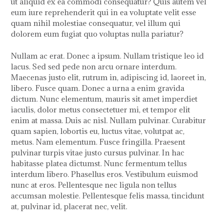
ut aliquid ex ea commodi consequatur? Quis autem vel
eum iure reprehenderit qui in ea voluptate velit esse
quam nihil molestiae consequatur, vel illum qui
dolorem eum fugiat quo voluptas nulla pariatur?
Nullam ac erat. Donec a ipsum. Nullam tristique leo id
lacus. Sed sed pede non arcu ornare interdum.
Maecenas justo elit, rutrum in, adipiscing id, laoreet in,
libero. Fusce quam. Donec a urna a enim gravida
dictum. Nunc elementum, mauris sit amet imperdiet
iaculis, dolor metus consectetuer mi, et tempor elit
enim at massa. Duis ac nisl. Nullam pulvinar. Curabitur
quam sapien, lobortis eu, luctus vitae, volutpat ac,
metus. Nam elementum. Fusce fringilla. Praesent
pulvinar turpis vitae justo cursus pulvinar. In hac
habitasse platea dictumst. Nunc fermentum tellus
interdum libero. Phasellus eros. Vestibulum euismod
nunc at eros. Pellentesque nec ligula non tellus
accumsan molestie. Pellentesque felis massa, tincidunt
at, pulvinar id, placerat nec, velit.