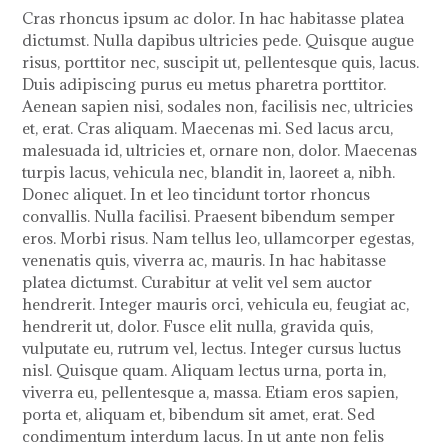
Cras rhoncus ipsum ac dolor. In hac habitasse platea
dictumst. Nulla dapibus ultricies pede. Quisque augue
risus, porttitor nec, suscipit ut, pellentesque quis, lacus.
Duis adipiscing purus eu metus pharetra porttitor.
Aenean sapien nisi, sodales non, facilisis nec, ultricies
et, erat. Cras aliquam. Maecenas mi. Sed lacus arcu,
malesuada id, ultricies et, ornare non, dolor. Maecenas
turpis lacus, vehicula nec, blandit in, laoreet a, nibh.
Donec aliquet. In et leo tincidunt tortor rhoncus
convallis. Nulla facilisi. Praesent bibendum semper
eros. Morbi risus. Nam tellus leo, ullamcorper egestas,
venenatis quis, viverra ac, mauris. In hac habitasse
platea dictumst. Curabitur at velit vel sem auctor
hendrerit. Integer mauris orci, vehicula eu, feugiat ac,
hendrerit ut, dolor. Fusce elit nulla, gravida quis,
vulputate eu, rutrum vel, lectus. Integer cursus luctus
nisl. Quisque quam. Aliquam lectus urna, porta in,
viverra eu, pellentesque a, massa. Etiam eros sapien,
porta et, aliquam et, bibendum sit amet, erat. Sed
condimentum interdum lacus. In ut ante non felis