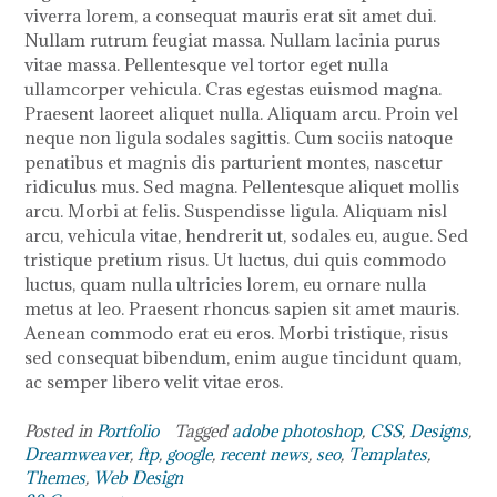
viverra lorem, a consequat mauris erat sit amet dui.
Nullam rutrum feugiat massa. Nullam lacinia purus
vitae massa. Pellentesque vel tortor eget nulla
ullamcorper vehicula. Cras egestas euismod magna.
Praesent laoreet aliquet nulla. Aliquam arcu. Proin vel
neque non ligula sodales sagittis. Cum sociis natoque
penatibus et magnis dis parturient montes, nascetur
ridiculus mus. Sed magna. Pellentesque aliquet mollis
arcu. Morbi at felis. Suspendisse ligula. Aliquam nisl
arcu, vehicula vitae, hendrerit ut, sodales eu, augue. Sed
tristique pretium risus. Ut luctus, dui quis commodo
luctus, quam nulla ultricies lorem, eu ornare nulla
metus at leo. Praesent rhoncus sapien sit amet mauris.
Aenean commodo erat eu eros. Morbi tristique, risus
sed consequat bibendum, enim augue tincidunt quam,
ac semper libero velit vitae eros.
Posted in
Portfolio
Tagged
adobe photoshop
,
CSS
,
Designs
,
Dreamweaver
,
ftp
,
google
,
recent news
,
seo
,
Templates
,
Themes
,
Web Design