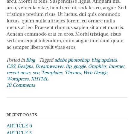
arcu. Morbi at felis. Suspendisse ligula. Aliquam nisl
arcu, vehicula vitae, hendrerit ut, sodales eu, augue. Sed
tristique pretium risus. Ut luctus, dui quis commodo
luctus, quam nulla ultricies lorem, eu ornare nulla
metus at leo. Praesent rhoncus sapien sit amet mauris.
Aenean commodo erat eu eros. Morbi tristique, risus
sed consequat bibendum, enim augue tincidunt quam,
ac semper libero velit vitae eros.
Posted in
Blog
Tagged
adobe photoshop
,
blog updates
,
CSS
,
Designs
,
Dreamweaver
,
ftp
,
google
,
Graphics
,
Internet
,
recent news
,
seo
,
Templates
,
Themes
,
Web Design
,
Wordpress
,
XHTML
10 Comments
RECENT POSTS
ARTICLE 6
ARTICLE 5