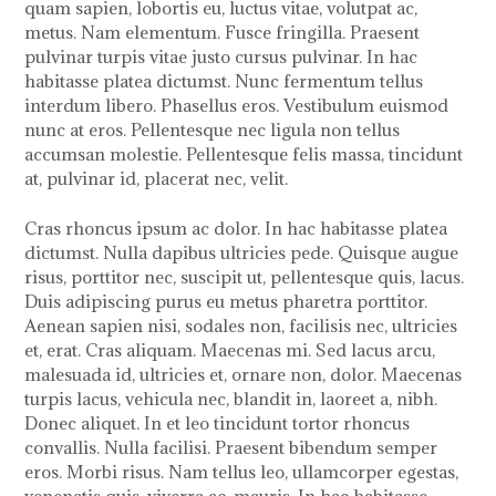
quam sapien, lobortis eu, luctus vitae, volutpat ac,
metus. Nam elementum. Fusce fringilla. Praesent
pulvinar turpis vitae justo cursus pulvinar. In hac
habitasse platea dictumst. Nunc fermentum tellus
interdum libero. Phasellus eros. Vestibulum euismod
nunc at eros. Pellentesque nec ligula non tellus
accumsan molestie. Pellentesque felis massa, tincidunt
at, pulvinar id, placerat nec, velit.
Cras rhoncus ipsum ac dolor. In hac habitasse platea
dictumst. Nulla dapibus ultricies pede. Quisque augue
risus, porttitor nec, suscipit ut, pellentesque quis, lacus.
Duis adipiscing purus eu metus pharetra porttitor.
Aenean sapien nisi, sodales non, facilisis nec, ultricies
et, erat. Cras aliquam. Maecenas mi. Sed lacus arcu,
malesuada id, ultricies et, ornare non, dolor. Maecenas
turpis lacus, vehicula nec, blandit in, laoreet a, nibh.
Donec aliquet. In et leo tincidunt tortor rhoncus
convallis. Nulla facilisi. Praesent bibendum semper
eros. Morbi risus. Nam tellus leo, ullamcorper egestas,
venenatis quis, viverra ac, mauris. In hac habitasse