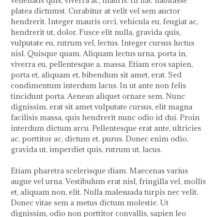
platea dictumst. Curabitur at velit vel sem auctor
hendrerit. Integer mauris orci, vehicula eu, feugiat ac,
hendrerit ut, dolor. Fusce elit nulla, gravida quis,
vulputate eu, rutrum vel, lectus. Integer cursus luctus
nisl. Quisque quam. Aliquam lectus urna, porta in,
viverra eu, pellentesque a, massa. Etiam eros sapien,
porta et, aliquam et, bibendum sit amet, erat. Sed
condimentum interdum lacus. In ut ante non felis
tincidunt porta. Aenean aliquet ornare sem. Nunc
dignissim, erat sit amet vulputate cursus, elit magna
facilisis massa, quis hendrerit nunc odio id dui. Proin
interdum dictum arcu. Pellentesque erat ante, ultricies
ac, porttitor ac, dictum et, purus. Donec enim odio,
gravida ut, imperdiet quis, rutrum ut, lacus.
Etiam pharetra scelerisque diam. Maecenas varius
augue vel urna. Vestibulum erat nisl, fringilla vel, mollis
et, aliquam non, elit. Nulla malesuada turpis nec velit.
Donec vitae sem a metus dictum molestie. Ut
dignissim, odio non porttitor convallis, sapien leo