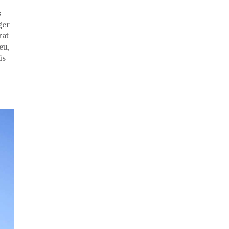
s
ger
rat
eu,
is