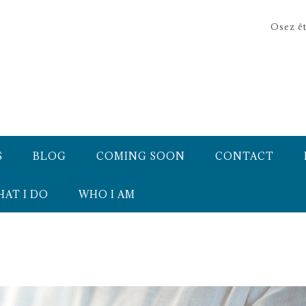
Osez êt
S
BLOG
COMING SOON
CONTACT
AT I DO
WHO I AM