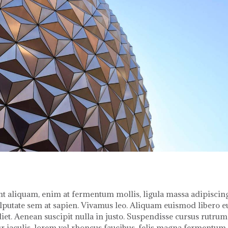
ent aliquam, enim at fermentum mollis, ligula massa adipiscin
vulputate sem at sapien. Vivamus leo. Aliquam euismod libero e
diet. Aenean suscipit nulla in justo. Suspendisse cursus rutrum
ur iaculis, lorem vel rhoncus faucibus, felis magna fermentum