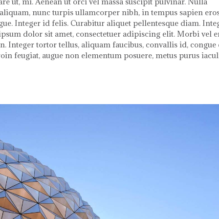
are ut, mi. Aenean ut orci vel massa suscipit pulvinar. Nulla
s aliquam, nunc turpis ullamcorper nibh, in tempus sapien ero
gue. Integer id felis. Curabitur aliquet pellentesque diam. Inte
 ipsum dolor sit amet, consectetuer adipiscing elit. Morbi vel e
. Integer tortor tellus, aliquam faucibus, convallis id, congue 
Proin feugiat, augue non elementum posuere, metus purus iacul